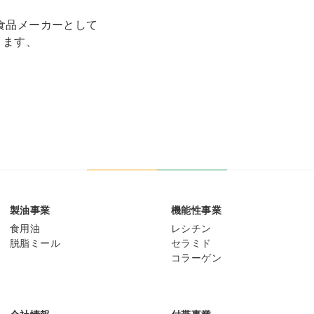
食品メーカーとして
ります、
製油事業
機能性事業
食用油
レシチン
脱脂ミール
セラミド
コラーゲン