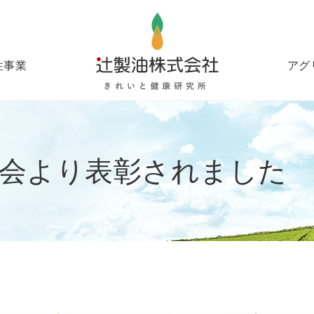
性事業
アグ
協会より表彰されました