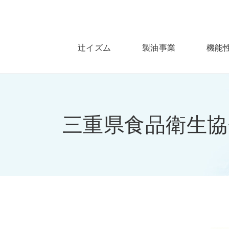
辻イズム
製油事業
機能
三重県食品衛生