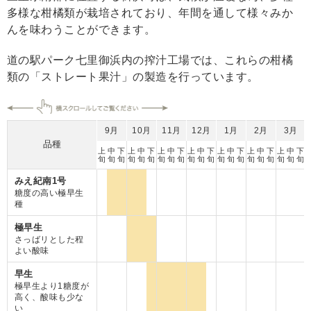
多様な柑橘類が栽培されており、年間を通して様々みか
んを味わうことができます。
道の駅パーク七里御浜内の搾汁工場では、これらの柑橘
類の「ストレート果汁」の製造を行っています。
9月
10月
11月
12月
1月
2月
3月
品種
上
中
下
上
中
下
上
中
下
上
中
下
上
中
下
上
中
下
上
中
下
旬
旬
旬
旬
旬
旬
旬
旬
旬
旬
旬
旬
旬
旬
旬
旬
旬
旬
旬
旬
旬
みえ紀南1号
糖度の高い極早生
種
極早生
さっばリとした程
よい酸味
早生
極早生より1糖度が
高く、酸味も少な
い