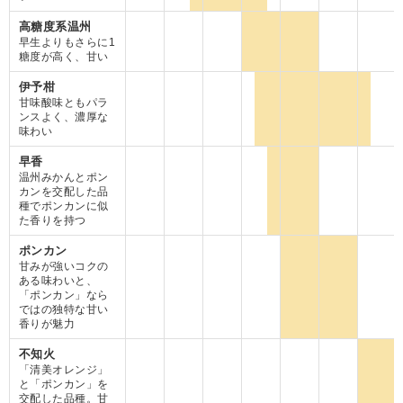
高糖度系温州
早生よりもさらに1
糖度が高く、甘い
伊予柑
甘味酸味ともパラ
ンスよく、濃厚な
味わい
早香
温州みかんとポン
カンを交配した品
種でポンカンに似
た香りを持つ
ポンカン
甘みが強いコクの
ある味わいと、
「ポンカン」なら
ではの独特な甘い
香りが魅力
不知火
「清美オレンジ」
と「ポンカン」を
交配した品種。甘