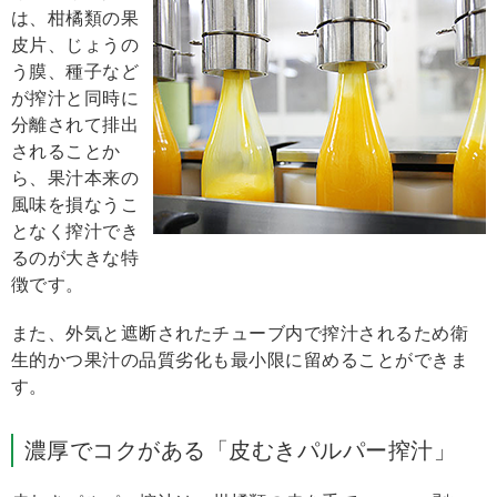
は、柑橘類の果
皮片、じょうの
う膜、種子など
が搾汁と同時に
分離されて排出
されることか
ら、果汁本来の
風味を損なうこ
となく搾汁でき
るのが大きな特
徴です。
また、外気と遮断されたチューブ内で搾汁されるため衛
生的かつ果汁の品質劣化も最小限に留めることができま
す。
濃厚でコクがある「皮むきパルパー搾汁」