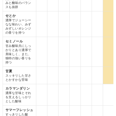
みと酪味のパラン
スも抜群
せとか
濃厚でジューシー
なな味わい、みず
みずしいオレンジ
の香リを持つ
セミノール
甘み酸味共にしっ
かりとあり濃厚で
美味しく、また、
独特の強い香リを
持つ
甘夏
スッキリした甘さ
とかすかな苦味
カラマンダリン
濃厚な甘味とそれ
を支えるしっかリ
とした酸味
サマーフレッシュ
すっきリした酸